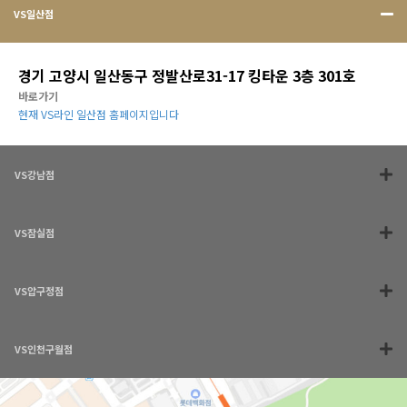
VS일산점
경기 고양시 일산동구 정발산로31-17 킹타운 3층 301호
바로가기
현재 VS라인 일산점 홈페이지입니다
VS강남점
VS잠실점
VS압구정점
VS인천구월점