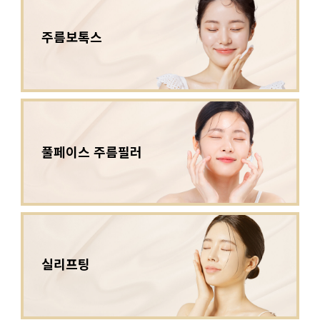
주름보톡스
풀페이스 주름필러
실리프팅