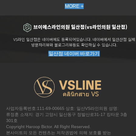
MORE +
브이에스라인의원 일산점(vs라인의원 일산점)
VS라인 일산점은 네이버에도 등록되어있습니다. 네이버에서 일산산점 실제
방문자리뷰와 블로그리뷰등도 확인하실 수 있습니다.
일산점 네이버 바로가기
전화문의
시술
이벤트
카톡상담
네이버톡톡
사업자등록번호:111-69-00665 상호: 일산VS라인의원 성명:
류정훈 소재지: 경기 고양시 일산동구 정발산로31-17 킹타운 3층
301호
Copyright Haroop Bictor. All Right Reserved.
본사이트의 모든 컨텐츠는 저작권법에 의해 보호를 받는