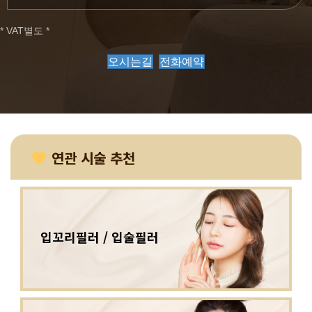
* VAT별도 *
오시는길
전화예약
연관 시술 추천
입꼬리필러 / 입술필러