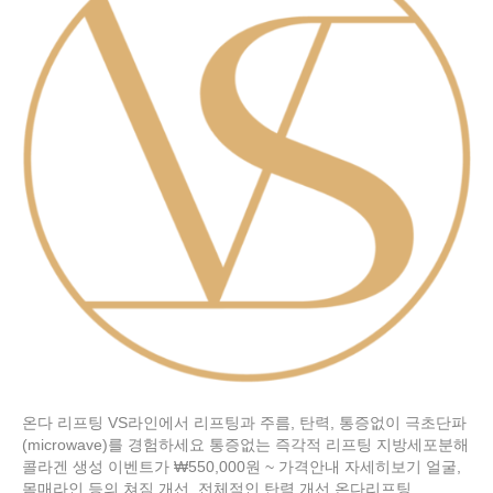
온다 리프팅 VS라인에서 리프팅과 주름, 탄력, 통증없이 극초단파
(microwave)를 경험하세요 통증없는 즉각적 리프팅 지방세포분해
콜라겐 생성 이벤트가 ₩550,000원 ~ 가격안내 자세히보기 얼굴,
몸매라인 등의 쳐짐 개선, 전체적인 탄력 개선 온다리프팅