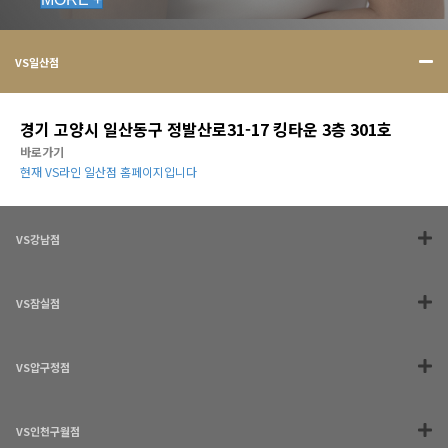
VS일산점
경기 고양시 일산동구 정발산로31-17 킹타운 3층 301호
바로가기
현재 VS라인 일산점 홈페이지입니다
VS강남점
VS잠실점
VS압구정점
VS인천구월점