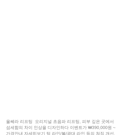
울쎄라 리프팅 오리지널 초음파 리프팅, 피부 깊은 곳에서
섬세함의 차이 인상을 디자인하다 이벤트가 ₩390,000원 ~
가격안내 자세히보기 턱 라인/볼/광대 라인 등의 쳐짐 개선,