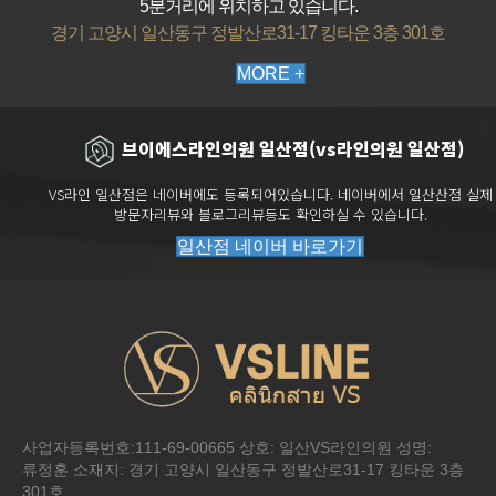
5분거리에 위치하고 있습니다.
경기 고양시 일산동구 정발산로31-17 킹타운 3층 301호
MORE +
브이에스라인의원 일산점(vs라인의원 일산점)
VS라인 일산점은 네이버에도 등록되어있습니다. 네이버에서 일산산점 실제
방문자리뷰와 블로그리뷰등도 확인하실 수 있습니다.
일산점 네이버 바로가기
전화문의
시술
이벤트
카톡상담
네이버톡톡
사업자등록번호:111-69-00665 상호: 일산VS라인의원 성명:
류정훈 소재지: 경기 고양시 일산동구 정발산로31-17 킹타운 3층
301호