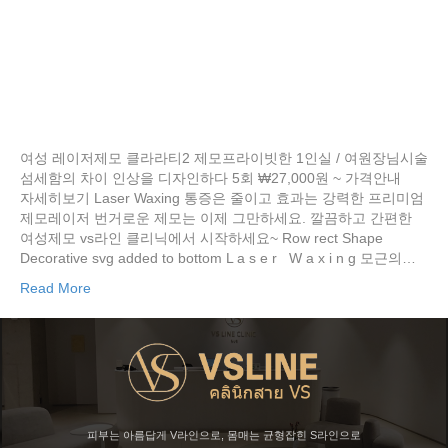
여성 레이저제모 클라라티2 제모프라이빗한 1인실 / 여원장님시술
섬세함의 차이 인상을 디자인하다 5회 ₩27,000원 ~ 가격안내
자세히보기 Laser Waxing 통증은 줄이고 효과는 강력한 프리미엄
제모레이저 번거로운 제모는 이제 그만하세요. 깔끔하고 간편한
여성제모 vs라인 클리닉에서 시작하세요~ Row rect Shape
Decorative svg added to bottom L a s e r W a x i n g 모근의…
Read More
피부는 아름답게 V라인으로, 몸매는 균형잡힌 S라인으로