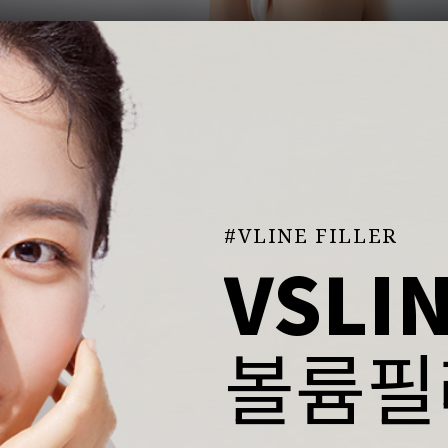
#VLINE FILLER
VSLI
볼륨필