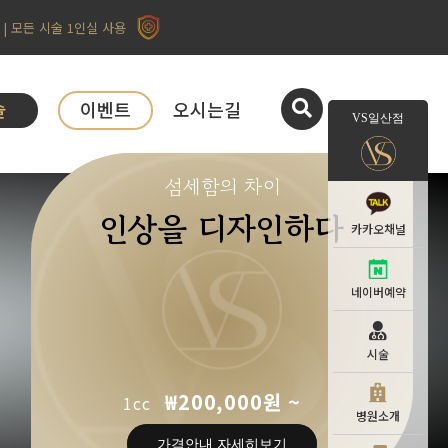
| 모든 시술 1인실 사용
술
이벤트
오시는길
VS일산점
섬세함의 차이
인상을 디자인하다
카카오채널
네이버예약
시술
₩200,000원 ~
1cc
병원소개
가격안내 자세히보기