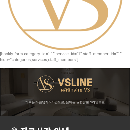
[bookly-form category_id="-1" service_id="1" staff_member_id="1"
hide="categories,services,staff_members"]
피부는 아름답게 V라인으로, 몸매는 균형잡힌 S라인으로