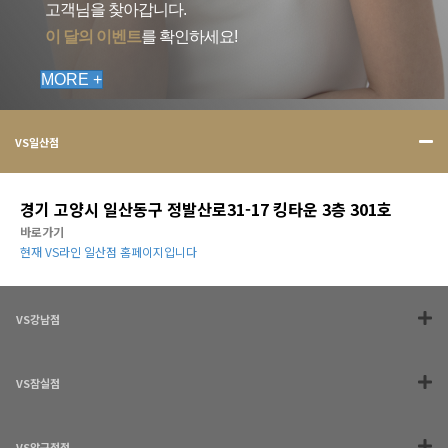
고객님을 찾아갑니다.
이 달의 이벤트
를 확인하세요!
MORE +
VS일산점
경기 고양시 일산동구 정발산로31-17 킹타운 3층 301호
바로가기
현재 VS라인 일산점 홈페이지입니다
VS강남점
VS잠실점
VS압구정점